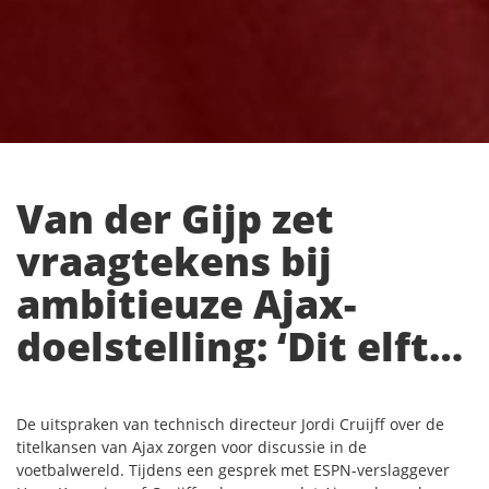
Van der Gijp zet
vraagtekens bij
ambitieuze Ajax-
doelstelling: ‘Dit elftal
is daar nog lang niet
klaar voor’
De uitspraken van technisch directeur Jordi Cruijff over de
titelkansen van Ajax zorgen voor discussie in de
voetbalwereld. Tijdens een gesprek met ESPN-verslaggever