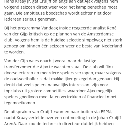
Hans Kraay jr. gaf Cruijff onlangs aan dat Ajax volgens hem
volgend seizoen direct weer voor het kampioenschap moet
gaan. Die ambitieuze boodschap wordt echter niet door
iedereen serieus genomen.
Bij het programma Vandaag Inside reageerde analist René
van der Gijp kritisch op de plannen van de Amsterdamse
club. Volgens hem is de huidige selectie simpelweg niet sterk
genoeg om binnen één seizoen weer de beste van Nederland
te worden.
Van der Gijp wees daarbij vooral naar de lastige
transferzomer die Ajax te wachten staat. De club wil flink
doorselecteren en meerdere spelers verkopen, maar volgens
de oud-voetballer is dat makkelijker gezegd dan gedaan. Hij
denkt dat veel spelers nauwelijks interessant zijn voor
topclubs uit grotere competities, waardoor Ajax mogelijk
spelers goedkoop moet laten vertrekken of financieel moet
tegemoetkomen.
De uitspraken van Cruijff kwamen naar buiten via ESPN,
nadat Kraay vertelde over een ontmoeting in de Johan Cruijff
ArenA. Daar zou de technisch directeur duidelijk hebben