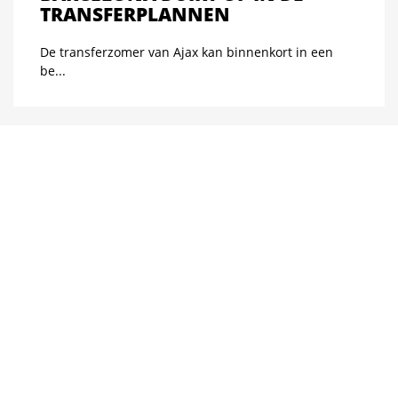
TRANSFERPLANNEN
De transferzomer van Ajax kan binnenkort in een
be...
AJAX HAALT BARÇA-PARELTJE
NAAR AMSTERDAM: TORRENTS
KRIJGT IETS TE BEWIJZEN